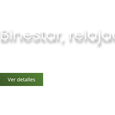
Binestar, relaj
Gong, Cuencos Tibetanos y más...
Conciertos, viajes de sonido, baños de gong, pujas de gong..
Ver detalles