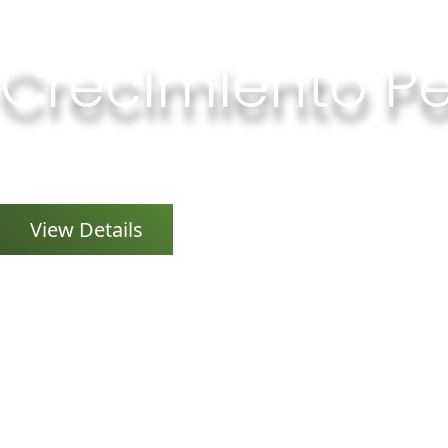
Crecimiento P
Coach Huamnista, Master PNL...
View Details