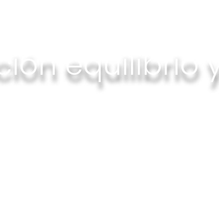
ación equilibrio
.