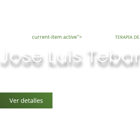
current-item active">
INICIO
TERAPIA D
Jose Luis Teba
Relajación, bienestar, equlibrio, armonización 
Ver detalles