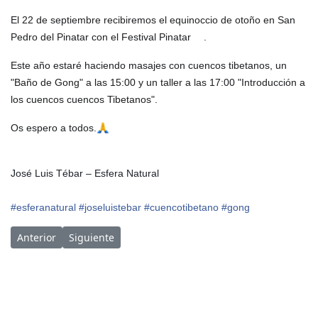
El 22 de septiembre recibiremos el equinoccio de otoño en San
Pedro del Pinatar con el Festival Pinatar
.
🕉
Este año estaré haciendo masajes con cuencos tibetanos, un
"Baño de Gong" a las 15:00 y un taller a las 17:00 "Introducción a
los cuencos cuencos Tibetanos".
Os espero a todos.
🙏
José Luis Tébar – Esfera Natural 
#esferanatural
#joseluistebar
#cuencotibetano
#gong
Artículo anterior: 29/02/20 Sábado a las 18:30 - Concierto ben
Artículo siguiente: 07 Y 08/09/19 Festival Universo N
Anterior
Siguiente