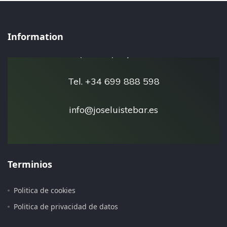
José Luis Tébar - Esfera Natural
Information
San Javier 30730
(Murcia) España
Tel. +34 699 888 598
info@joseluistebar.es
Terminios
Politica de cookies
Pagina iniciada 15 de Julio del 2.019
Politica de privacidad de datos