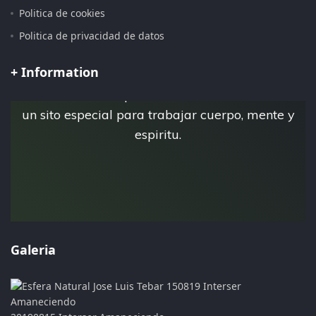
Politica de cookies
Pagina iniciada 15 de Julio del 2.019
Politica de privacidad de datos
+ Information
Esta es la pagina personal de Jose Luis Tebar,
donde crea su espacio virtual Esfera Natural,
un sito especial para trabajar cuerpo, mente y
espiritu.
Galeria