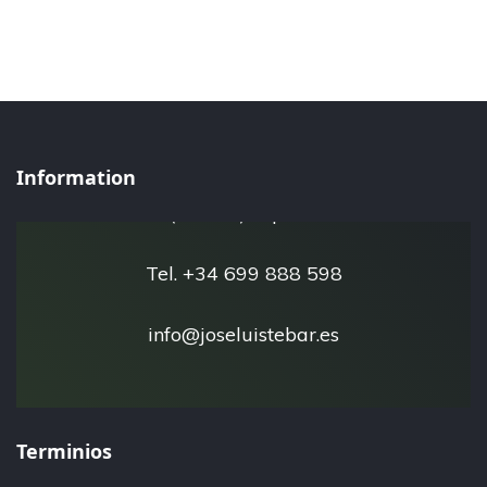
José Luis Tébar - Esfera Natural
Information
San Javier 30730
(Murcia) España
Tel. +34 699 888 598
info@joseluistebar.es
Terminios