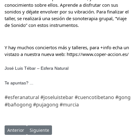
conocimiento sobre ellos. Aprende a disfrutar con sus 
sonidos y déjate envolver por su vibración. Para finalizar el 
taller, se realizará una sesión de sonoterapia grupal, “Viaje 
de Sonido” con estos instrumentos.
Y hay muchos conciertos más y talleres, para +info echa un 
vistazo a nuestra nueva web: 
https://www.coper-accion.es/
José Luis Tébar – Esfera Natural 
Te apuntas? ... 
#esferanatural
#joseluistebar
#cuencotibetano
#gong
#bañogong
#pujagong
#murcia
Artículo anterior: 18/09/22 Festival Pinatar OM en San Pedro de
Artículo siguiente: 29/02/20 Sábado a las 18:30 - Co
Anterior
Siguiente