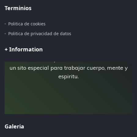
Terminios
Politica de cookies
Pagina iniciada 15 de Julio del 2.019
Politica de privacidad de datos
+ Information
Esta es la pagina personal de Jose Luis Tebar,
donde crea su espacio virtual Esfera Natural,
un sito especial para trabajar cuerpo, mente y
espiritu.
Galeria