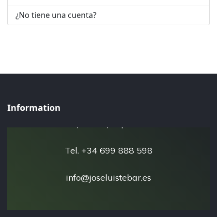
¿No tiene una cuenta?
José Luis Tébar - Esfera Natural
Information
San Javier 30730
(Murcia) España
Tel. +34 699 888 598
info@joseluistebar.es